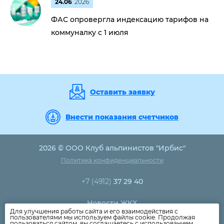
24.06
2026
ФАС опровергла индексацию тарифов на
коммуналку с 1 июля
Оставить заявку
Внести показания счетчиков
2026 © ООО Клуб альпинистов "Ирбис"
Политика конфиденциальности
+7 (4912)
37 29 40
Новости ЖКХ
Для улучшения работы сайта и его взаимодействия с
Новости компании
пользователями мы используем файлы cookie. Продолжая
пользоваться сайтом, вы соглашаетесь с использованием